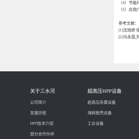
（4）节能
（5）应用
参考文献：
[1]沈旭娇 
[2]马永昆,刘
关于三水河
超高压HPP设备
公司简介
超高压杀菌设备
发展历程
海鲜脱壳设备
HPP技术介绍
工业设备
部分合作伙伴