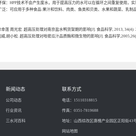
环保：HPP技术不会产生废水，用于提高压力的水可以在循环之间重复使用，实
广泛：可应用于多种食品:果汁和饮料、肉类、鱼类和贝类、水果和蔬菜、乳制
徐幸莲 周光宏. 超高压处理对南京盐水鸭货架期的影响[J]. 食品科学, 2013, 34(4): 25
威,胡小松. 超高压处理对哈密瓜汁品质酶和微生物的影响[J]. 食品科学,2005,26(12):144-147. 
新闻动态
联系方式
公司动态
电话：15110318815
行业资讯
传真：0351-7819688
三水河百科
地址：山西综改区唐槐产业园区正阳街43
网站地图